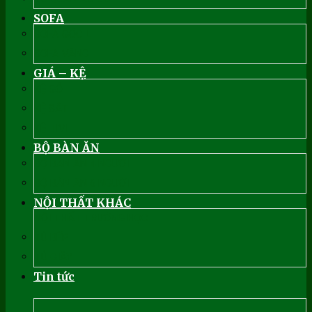
SOFA
SOFA GÓC L
SOFA VĂNG
GIÁ – KỆ
KỆ GỖ
KỆ SẮT
KỆ TIVI
BỘ BÀN ĂN
BỘ BÀN ĂN 4 NGƯỜI
BỘ BÀN ĂN 6 NGƯỜI
NỘI THẤT KHÁC
NỘI THẤT TRƯỜNG HỌC
TỦ BẾP
TỦ GIẦY
Tin tức