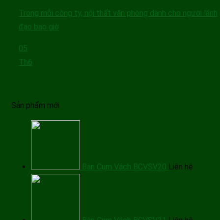
Trong mỗi công ty, nội thất văn phòng dành cho người lãnh
đạo bao giờ
05
Th6
Sản phẩm mới
Bàn Cụm Vách BCVSV20
Liên hệ