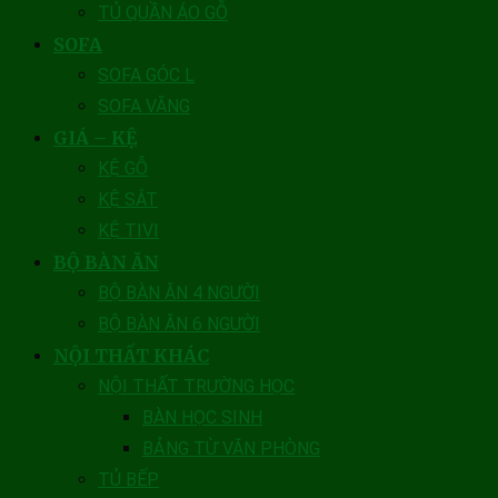
TỦ QUẦN ÁO GỖ
SOFA
SOFA GÓC L
SOFA VĂNG
GIÁ – KỆ
KỆ GỖ
KỆ SẮT
KỆ TIVI
BỘ BÀN ĂN
BỘ BÀN ĂN 4 NGƯỜI
BỘ BÀN ĂN 6 NGƯỜI
NỘI THẤT KHÁC
NỘI THẤT TRƯỜNG HỌC
BÀN HỌC SINH
BẢNG TỪ VĂN PHÒNG
TỦ BẾP