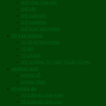
GHẾ CÔNG THÁI HỌC
GHẾ GẤP
GHẾ GIÁM ĐỐC
GHẾ GAMMING
GHẾ XOAY VĂN PHÒNG
TỦ VĂN PHÒNG
TỦ HỒ SƠ VĂN PHÒNG
TỦ SẮT
TỦ LOCKER
HỘC DI ĐỘNG, TỦ THẤP, TỦ CÂY, TỦ PHỤ
GIƯỜNG NGỦ
GIƯỜNG GỖ
GIƯỜNG TẦNG
TỦ QUẦN ÁO
TỦ QUẦN ÁO CÁNH KÍNH
TỦ QUẦN ÁO CÁNH LÙA