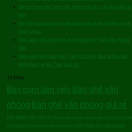
Địa chỉ mua ghế xoay văn phòng giá rẻ – Uy tín nhất Hà
Nội
Địa chỉ mua ghế xoay văn phòng giá rẻ tại Hà Nội uy tín,
chất lượng
Ghế Giám Đốc Hiện Đại: Xu Hướng Nội Thất Văn Phòng
Mới
Ghế Giám Đốc Cao Cấp: Tiêu Chí Chọn Mua & Báo Giá
Mới Nhất tại Nội Thất Sơn Vũ
Từ khóa
Bàn ghế văn
Bàn cụm làm việc
phòng
Bàn ghế văn phòng giá rẻ
bàn giám đốc giá rẻ
Cụm bàn là
Bàn giám đốc hiện đại
bàn giám đốc vito
Ghế Chân Quỳ văn phòng
việc 8 người
Cụm bàn làm việc có vách ngăn