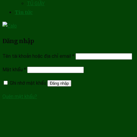
TỦ GIẦY
Tin tức
Đăng nhập
Tên tài khoản hoặc địa chỉ email
*
Mật khẩu
*
Ghi nhớ mật khẩu
Đăng nhập
Quên mật khẩu?