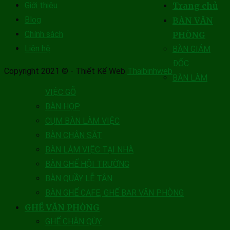
Giới thiệu
Trang chủ
Blog
BÀN VĂN
Chính sách
PHÒNG
Liên hệ
BÀN GIÁM
ĐỐC
Copyright 2021 © - Thiết Kế Web
Thaibinhweb
BÀN LÀM
VIỆC GỖ
BÀN HỌP
CỤM BÀN LÀM VIỆC
BÀN CHÂN SẮT
BÀN LÀM VIỆC TẠI NHÀ
BÀN GHẾ HỘI TRƯỜNG
BÀN QUẦY LỄ TÂN
BÀN GHẾ CAFE, GHẾ BAR VĂN PHÒNG
GHẾ VĂN PHÒNG
GHẾ CHÂN QÙY