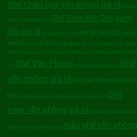
Ghế Chân Quỳ văn phòng giá rẻ
ghế chống
Ghế Giám Đốc
Ghế giám
mỏi lưng
ghế chống đau lưng
đốc giá rẻ
ghế gỗ giám đốc
ghế gỗ
ghế giám đốc gỗ tự nhiên
giám đốc cao cấp
Ghế họp văn phòng
ghế làm việc chống đau lưng
ghế lưới
công thái học màu trắng
ghế ngồi làm việc chống đau lưng
ghế ngồi văn phòng chống đau
Ghế
Ghế Văn Phòng
lưng
ghế văn phòng chống đau lưng
văn phòng giá rẻ
Ghế Văn Phòng Giá Rẻ Hà
Ghế
Nội
ghế văn phòng màu trắng
ghế xanh văn phòng
ghế xoay trắng
xoay văn phòng giá rẻ
ghế xoay văn phòng màu
mẫu ghế văn phòng
trắng
Ghế xoay văn phòng màu xanh