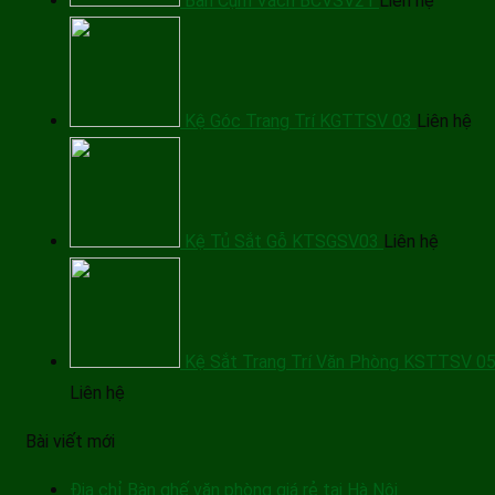
Bàn Cụm Vách BCVSV21
Liên hệ
Kệ Góc Trang Trí KGTTSV 03
Liên hệ
Kệ Tủ Sắt Gỗ KTSGSV03
Liên hệ
Kệ Sắt Trang Trí Văn Phòng KSTTSV 0
Liên hệ
Bài viết mới
Địa chỉ Bàn ghế văn phòng giá rẻ tại Hà Nội