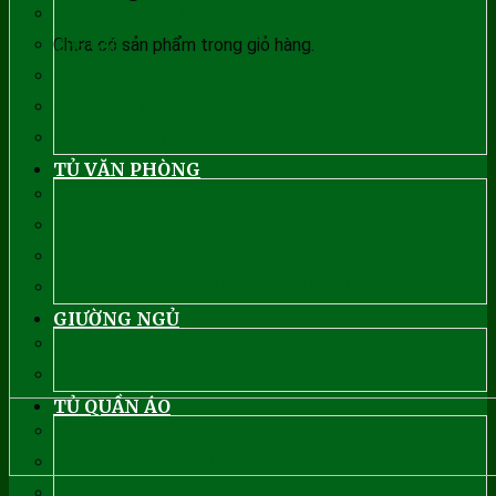
GHẾ CÔNG THÁI HỌC
Chưa có sản phẩm trong giỏ hàng.
GHẾ GẤP
GHẾ GIÁM ĐỐC
GHẾ GAMMING
GHẾ XOAY VĂN PHÒNG
TỦ VĂN PHÒNG
TỦ HỒ SƠ VĂN PHÒNG
TỦ SẮT
TỦ LOCKER
HỘC DI ĐỘNG, TỦ THẤP, TỦ CÂY, TỦ PHỤ
GIƯỜNG NGỦ
GIƯỜNG GỖ
GIƯỜNG TẦNG
TỦ QUẦN ÁO
TỦ QUẦN ÁO CÁNH KÍNH
TỦ QUẦN ÁO CÁNH LÙA
TỦ QUẦN ÁO GỖ