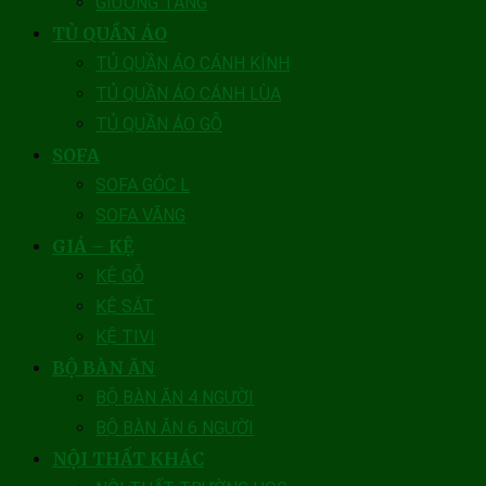
GIƯỜNG TẦNG
TỦ QUẦN ÁO
TỦ QUẦN ÁO CÁNH KÍNH
TỦ QUẦN ÁO CÁNH LÙA
TỦ QUẦN ÁO GỖ
SOFA
SOFA GÓC L
SOFA VĂNG
GIÁ – KỆ
KỆ GỖ
KỆ SẮT
KỆ TIVI
BỘ BÀN ĂN
BỘ BÀN ĂN 4 NGƯỜI
BỘ BÀN ĂN 6 NGƯỜI
NỘI THẤT KHÁC