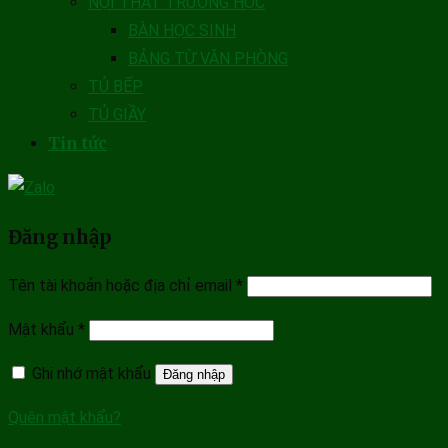
NỘI THẤT TRƯỜNG HỌC
BÀN HỌC SINH
BẢNG TỪ VĂN PHÒNG
TỦ BẾP
TỦ GIẦY
Tin tức
Đăng nhập
Tên tài khoản hoặc địa chỉ email
*
Mật khẩu
*
Ghi nhớ mật khẩu
Đăng nhập
Quên mật khẩu?