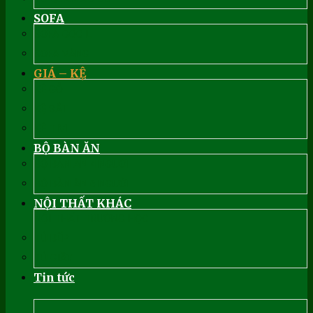
SOFA
SOFA GÓC L
SOFA VĂNG
GIÁ – KỆ
KỆ GỖ
KỆ SẮT
KỆ TIVI
BỘ BÀN ĂN
BỘ BÀN ĂN 4 NGƯỜI
BỘ BÀN ĂN 6 NGƯỜI
NỘI THẤT KHÁC
NỘI THẤT TRƯỜNG HỌC
TỦ BẾP
TỦ GIẦY
Tin tức