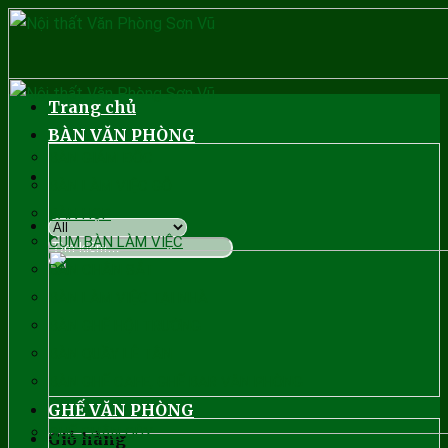
Skip
to
content
Trang chủ
BÀN VĂN PHÒNG
BÀN GIÁM ĐỐC
BÀN LÀM VIỆC GỖ
BÀN HỌP
CỤM BÀN LÀM VIỆC
Tìm
BÀN CHÂN SẮT
kiếm:
BÀN LÀM VIỆC TẠI NHÀ
BÀN GHẾ HỘI TRƯỜNG
BÀN QUẦY LỄ TÂN
BÀN GHẾ CAFE, GHẾ BAR VĂN PHÒNG
GHẾ VĂN PHÒNG
GHẾ CHÂN QÙY
Giỏ hàng