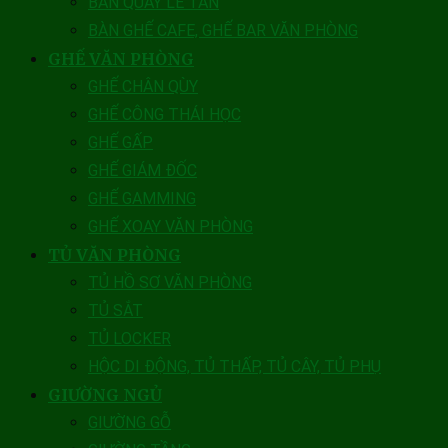
BÀN QUẦY LỄ TÂN
BÀN GHẾ CAFE, GHẾ BAR VĂN PHÒNG
GHẾ VĂN PHÒNG
GHẾ CHÂN QÙY
GHẾ CÔNG THÁI HỌC
GHẾ GẤP
GHẾ GIÁM ĐỐC
GHẾ GAMMING
GHẾ XOAY VĂN PHÒNG
TỦ VĂN PHÒNG
TỦ HỒ SƠ VĂN PHÒNG
TỦ SẮT
TỦ LOCKER
HỘC DI ĐỘNG, TỦ THẤP, TỦ CÂY, TỦ PHỤ
GIƯỜNG NGỦ
GIƯỜNG GỖ