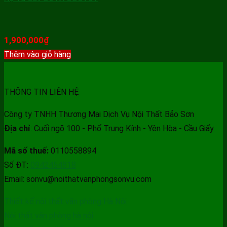
1,900,000
₫
Thêm vào giỏ hàng
THÔNG TIN LIÊN HỆ
Công ty TNHH Thương Mại Dịch Vụ Nội Thất Bảo Sơn
Địa chỉ
: Cuối ngõ 100 - Phố Trung Kính - Yên Hòa - Cầu Giấy
Mã số thuế:
0110558894
Số ĐT:
0942454818
Email: sonvu@noithatvanphongsonvu.com
Thiết kế nội thất văn phòng Hà Nội
Nội thất văn phòng hà nội