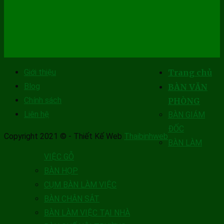
Giới thiệu
Trang chủ
Blog
BÀN VĂN
Chính sách
PHÒNG
Liên hệ
BÀN GIÁM
ĐỐC
Copyright 2021 © - Thiết Kế Web
Thaibinhweb
BÀN LÀM
VIỆC GỖ
BÀN HỌP
CỤM BÀN LÀM VIỆC
BÀN CHÂN SẮT
BÀN LÀM VIỆC TẠI NHÀ