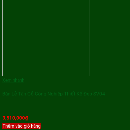
Xem nhanh
Bàn Lễ Tân Gỗ Công Nghiệp Thiết Kế Đẹp SV04
3,510,000
₫
Thêm vào giỏ hàng