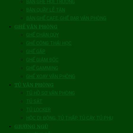
BÀN GHẾ HỘI TRƯỜNG
BÀN QUẦY LỄ TÂN
BÀN GHẾ CAFE, GHẾ BAR VĂN PHÒNG
GHẾ VĂN PHÒNG
GHẾ CHÂN QÙY
GHẾ CÔNG THÁI HỌC
GHẾ GẤP
GHẾ GIÁM ĐỐC
GHẾ GAMMING
GHẾ XOAY VĂN PHÒNG
TỦ VĂN PHÒNG
TỦ HỒ SƠ VĂN PHÒNG
TỦ SẮT
TỦ LOCKER
HỘC DI ĐỘNG, TỦ THẤP, TỦ CÂY, TỦ PHỤ
GIƯỜNG NGỦ