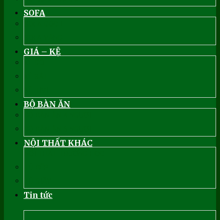
SOFA
SOFA GÓC L
SOFA VĂNG
GIÁ – KỆ
KỆ GỖ
KỆ SẮT
KỆ TIVI
BỘ BÀN ĂN
BỘ BÀN ĂN 4 NGƯỜI
BỘ BÀN ĂN 6 NGƯỜI
NỘI THẤT KHÁC
NỘI THẤT TRƯỜNG HỌC
TỦ BẾP
TỦ GIẦY
Tin tức