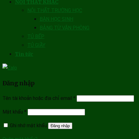
NỘI THẤT KHÁC
NỘI THẤT TRƯỜNG HỌC
BÀN HỌC SINH
BẢNG TỪ VĂN PHÒNG
TỦ BẾP
TỦ GIẦY
Tin tức
Đăng nhập
Tên tài khoản hoặc địa chỉ email
*
Mật khẩu
*
Ghi nhớ mật khẩu
Đăng nhập