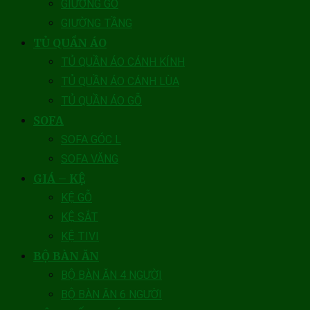
GIƯỜNG GỖ
GIƯỜNG TẦNG
TỦ QUẦN ÁO
TỦ QUẦN ÁO CÁNH KÍNH
TỦ QUẦN ÁO CÁNH LÙA
TỦ QUẦN ÁO GỖ
SOFA
SOFA GÓC L
SOFA VĂNG
GIÁ – KỆ
KỆ GỖ
KỆ SẮT
KỆ TIVI
BỘ BÀN ĂN
BỘ BÀN ĂN 4 NGƯỜI
BỘ BÀN ĂN 6 NGƯỜI