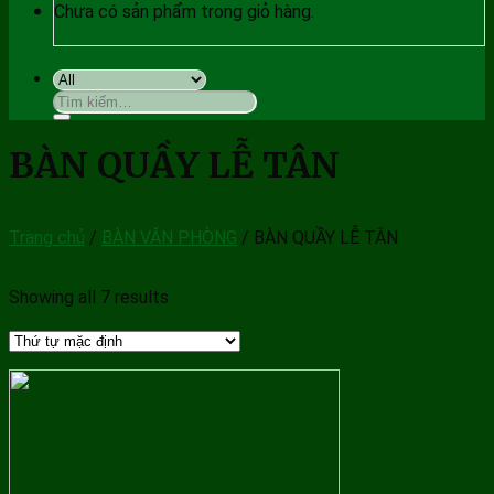
Chưa có sản phẩm trong giỏ hàng.
Tìm
kiếm:
BÀN QUẦY LỄ TÂN
Trang chủ
/
BÀN VĂN PHÒNG
/
BÀN QUẦY LỄ TÂN
Showing all 7 results