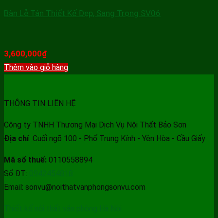
Bàn Lễ Tân Thiết Kế Đẹp, Sang Trọng SV06
3,600,000
₫
Thêm vào giỏ hàng
THÔNG TIN LIÊN HỆ
Công ty TNHH Thương Mại Dịch Vụ Nội Thất Bảo Sơn
Địa chỉ
: Cuối ngõ 100 - Phố Trung Kính - Yên Hòa - Cầu Giấy
Mã số thuế:
0110558894
Số ĐT:
0942454818
Email: sonvu@noithatvanphongsonvu.com
Thiết kế nội thất văn phòng Hà Nội