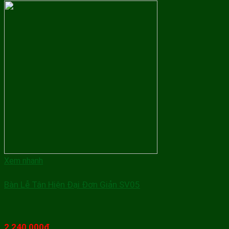
Xem nhanh
Bàn Lễ Tân Hiện Đại Đơn Giản SV05
2,240,000
₫