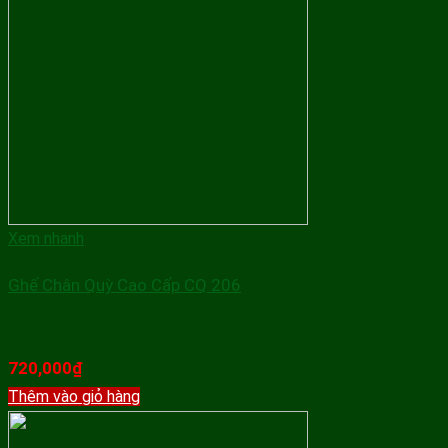
Xem nhanh
Ghế Chân Quỳ Cao Cấp CQ 206
720,000
₫
Thêm vào giỏ hàng