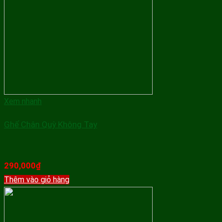
Xem nhanh
Ghế Chân Quỳ Không Tay
290,000
₫
Thêm vào giỏ hàng