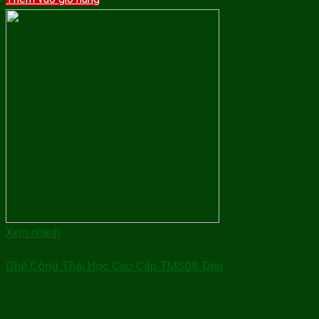
Xem nhanh
Ghế Công Thái Học Cao Cấp TMS08 Đen