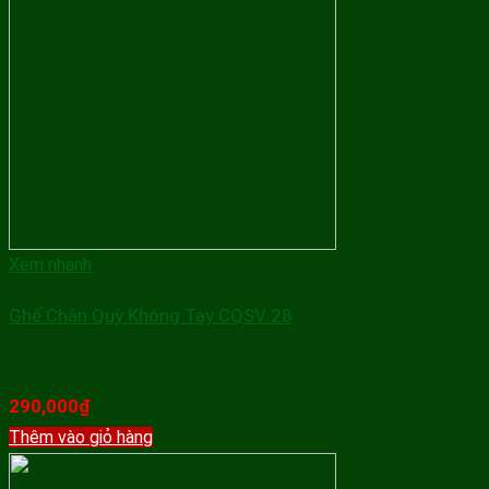
Xem nhanh
Ghế Chân Quỳ Không Tay CQSV 28
290,000
₫
Thêm vào giỏ hàng