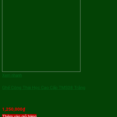
Xem nhanh
Ghế Công Thái Học Cao Cấp TMS08 Trắng
1,250,000
₫
Thêm vào giỏ hàng