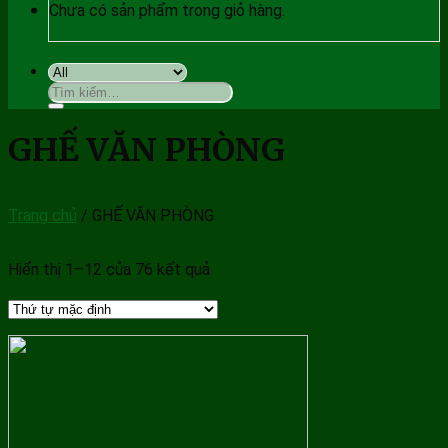
Chưa có sản phẩm trong giỏ hàng.
Tìm
kiếm:
GHẾ VĂN PHÒNG
Trang chủ
/
GHẾ VĂN PHÒNG
Hiển thị 1–12 của 76 kết quả