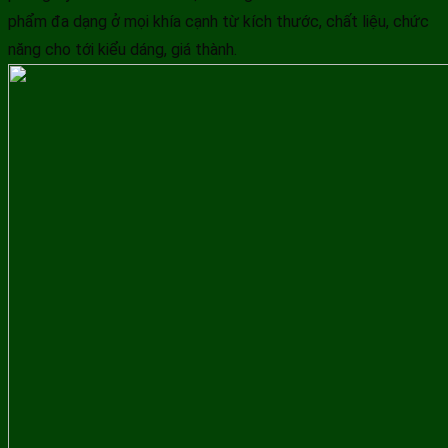
phẩm đa dạng ở mọi khía cạnh từ kích thước, chất liệu, chức
năng cho tới kiểu dáng, giá thành.