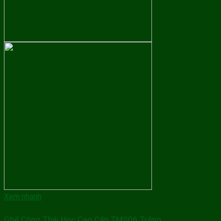
Xem nhanh
Ghế Công Thái Học Cao Cấp TMS06 Trắng