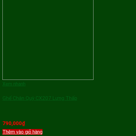
Xem nhanh
Ghế Chân Quỳ CX207 Lưng Thấp
790,000
₫
Thêm vào giỏ hàng