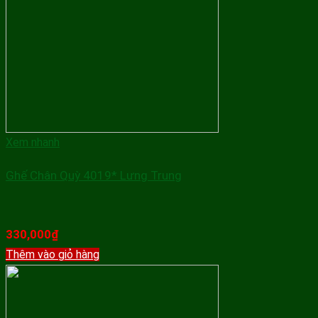
Xem nhanh
Ghế Chân Quỳ 4019* Lưng Trung
330,000
₫
Thêm vào giỏ hàng