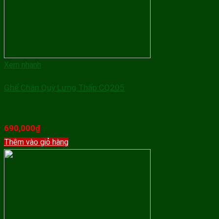
Xem nhanh
Ghế Chân Quỳ Lưng Thấp CQ205
690,000
₫
Thêm vào giỏ hàng