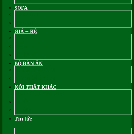
SOFA
SOFA GÓC L
SOFA VĂNG
GIÁ – KỆ
KỆ GỖ
KỆ SẮT
KỆ TIVI
BỘ BÀN ĂN
BỘ BÀN ĂN 4 NGƯỜI
BỘ BÀN ĂN 6 NGƯỜI
NỘI THẤT KHÁC
NỘI THẤT TRƯỜNG HỌC
TỦ BẾP
TỦ GIẦY
Tin tức