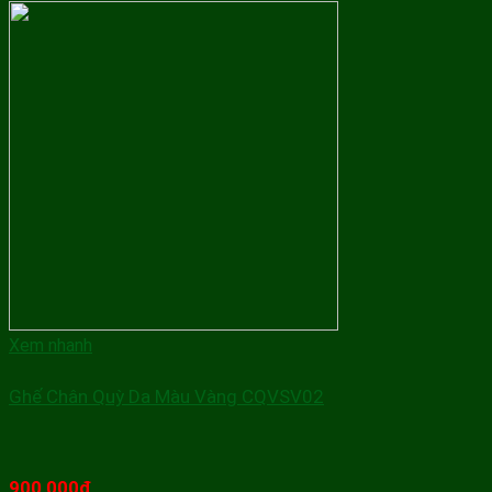
Xem nhanh
Ghế Chân Quỳ Da Màu Vàng CQVSV02
900,000
₫