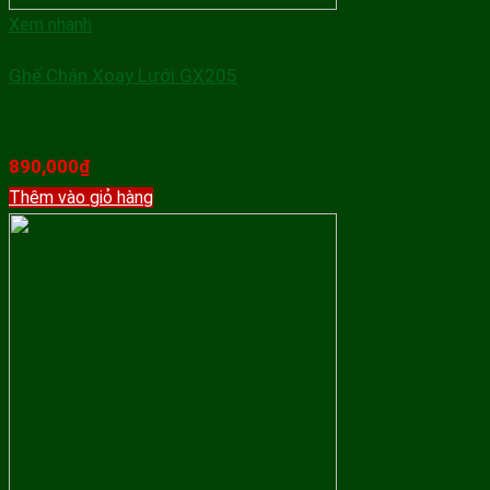
Xem nhanh
Ghế Chân Xoay Lưới GX205
890,000
₫
Thêm vào giỏ hàng