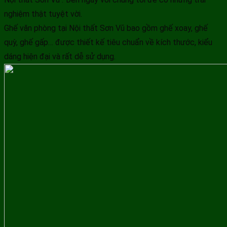
nghiệm thật tuyệt vời.
Ghế văn phòng tại Nội thất Sơn Vũ bao gồm ghế xoay, ghế
quỳ, ghế gấp… được thiết kế tiêu chuẩn về kích thước, kiểu
dáng hiện đại và rất dễ sử dụng.