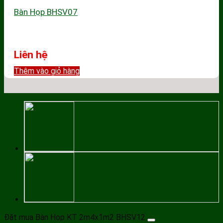
Bàn Họp BHSV07
Liên hệ
Thêm vào giỏ hàng
Đặt mua Bàn Họp KT 2m4x1m2 BHSV12