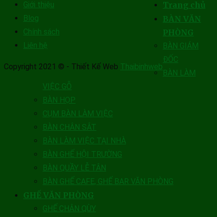
Giới thiệu
Trang chủ
Blog
BÀN VĂN
Chính sách
PHÒNG
Liên hệ
BÀN GIÁM
ĐỐC
Copyright 2021 © - Thiết Kế Web
Thaibinhweb
BÀN LÀM
VIỆC GỖ
BÀN HỌP
CỤM BÀN LÀM VIỆC
BÀN CHÂN SẮT
BÀN LÀM VIỆC TẠI NHÀ
BÀN GHẾ HỘI TRƯỜNG
BÀN QUẦY LỄ TÂN
BÀN GHẾ CAFE, GHẾ BAR VĂN PHÒNG
GHẾ VĂN PHÒNG
GHẾ CHÂN QÙY