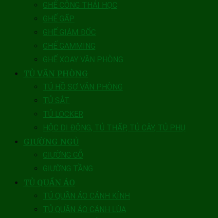
GHẾ CÔNG THÁI HỌC
GHẾ GẤP
GHẾ GIÁM ĐỐC
GHẾ GAMMING
GHẾ XOAY VĂN PHÒNG
TỦ VĂN PHÒNG
TỦ HỒ SƠ VĂN PHÒNG
TỦ SẮT
TỦ LOCKER
HỘC DI ĐỘNG, TỦ THẤP, TỦ CÂY, TỦ PHỤ
GIƯỜNG NGỦ
GIƯỜNG GỖ
GIƯỜNG TẦNG
TỦ QUẦN ÁO
TỦ QUẦN ÁO CÁNH KÍNH
TỦ QUẦN ÁO CÁNH LÙA