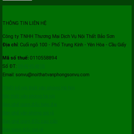
THÔNG TIN LIÊN HỆ
Công ty TNHH Thương Mại Dịch Vụ Nội Thất Bảo Sơn
Địa chỉ
: Cuối ngõ 100 - Phố Trung Kính - Yên Hòa - Cầu Giấy
Mã số thuế:
0110558894
Số ĐT:
0942454818
Email: sonvu@noithatvanphongsonvu.com
Thiết kế nội thất văn phòng Hà Nội
Nội thất văn phòng hà nội
Bàn ghế giám đốc hiện đại
Bàn ghế văn phòng giá rẻ
Bàn ghế giám đốc cao cấp
Bàn giám đốc giá rẻ