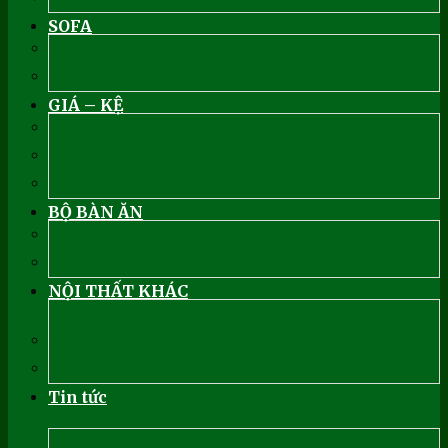
SOFA
SOFA GÓC L
SOFA VĂNG
GIÁ – KỆ
KỆ GỖ
KỆ SẮT
KỆ TIVI
BỘ BÀN ĂN
BỘ BÀN ĂN 4 NGƯỜI
BỘ BÀN ĂN 6 NGƯỜI
NỘI THẤT KHÁC
NỘI THẤT TRƯỜNG HỌC
TỦ BẾP
TỦ GIẦY
Tin tức