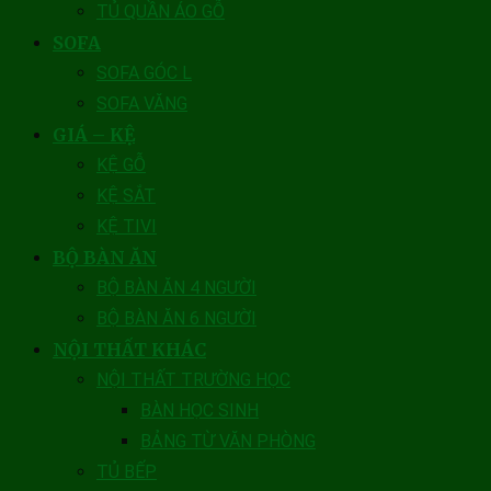
TỦ QUẦN ÁO GỖ
SOFA
SOFA GÓC L
SOFA VĂNG
GIÁ – KỆ
KỆ GỖ
KỆ SẮT
KỆ TIVI
BỘ BÀN ĂN
BỘ BÀN ĂN 4 NGƯỜI
BỘ BÀN ĂN 6 NGƯỜI
NỘI THẤT KHÁC
NỘI THẤT TRƯỜNG HỌC
BÀN HỌC SINH
BẢNG TỪ VĂN PHÒNG
TỦ BẾP