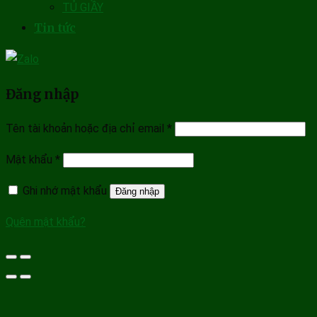
TỦ GIẦY
Tin tức
Đăng nhập
Tên tài khoản hoặc địa chỉ email
*
Mật khẩu
*
Ghi nhớ mật khẩu
Đăng nhập
Quên mật khẩu?